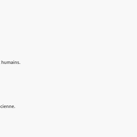
ux humains.
ncienne.