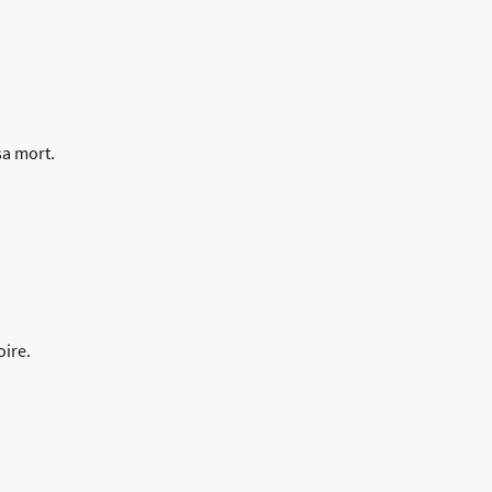
sa mort.
oire.