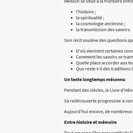
Hénoch se situe à la frontière entre
l'histoire ;
la spiritualité ;
la cosmologie ancienne ;
la transmission des savoirs.
Son récit soulève des questions qu
D'où viennent certaines con
Comment les savoirs se trans
Quelle place accorder aux te
Que reste-t-il des traditions
Un texte longtemps méconnu
Pendant des siècles, le Livre d'Hé
Sa redécouverte progressive a contr
Aujourd'hui encore, de nombreux le
Entre histoire et mémoire
Peut-on connaître avec certitude l