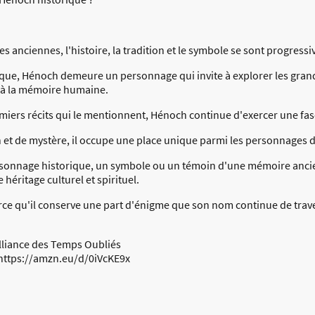
anciennes, l'histoire, la tradition et le symbole se sont progress
ique, Hénoch demeure un personnage qui invite à explorer les grande
t à la mémoire humaine.
emiers récits qui le mentionnent, Hénoch continue d'exercer une fasc
 et de mystère, il occupe une place unique parmi les personnages d
rsonnage historique, un symbole ou un témoin d'une mémoire anc
 héritage culturel et spirituel.
rce qu'il conserve une part d'énigme que son nom continue de traver
liance des Temps Oubliés
: https://amzn.eu/d/0iVcKE9x