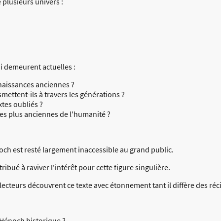
 plusieurs univers :
i demeurent actuelles :
naissances anciennes ?
mettent-ils à travers les générations ?
xtes oubliés ?
 les plus anciennes de l'humanité ?
noch est resté largement inaccessible au grand public.
ibué à raviver l'intérêt pour cette figure singulière.
cteurs découvrent ce texte avec étonnement tant il diffère des réc
'Hénoch historique ?