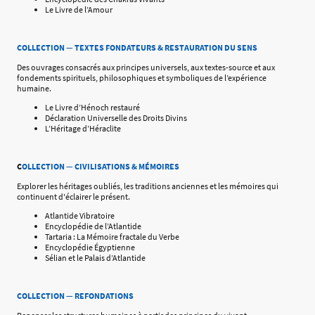
Le Livre de l’Amour
COLLECTION — TEXTES FONDATEURS & RESTAURATION DU SENS
Des ouvrages consacrés aux principes universels, aux textes-source et aux
fondements spirituels, philosophiques et symboliques de l’expérience
humaine.
Le Livre d’Hénoch restauré
Déclaration Universelle des Droits Divins
L’Héritage d’Héraclite
C
OLLECTION — CIVILISATIONS & MÉMOIRES
Explorer les héritages oubliés, les traditions anciennes et les mémoires qui
continuent d'éclairer le présent.
Atlantide Vibratoire
Encyclopédie de l’Atlantide
Tartaria : La Mémoire fractale du Verbe
Encyclopédie Égyptienne
Sélian et le Palais d’Atlantide
COLLECTION — REFONDATIONS