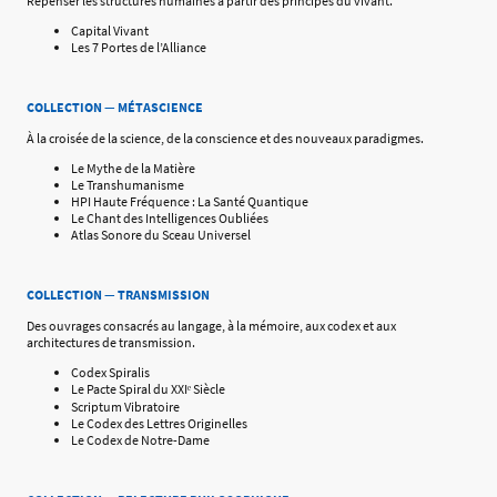
Repenser les structures humaines à partir des principes du vivant.
Capital Vivant
Les 7 Portes de l’Alliance
COLLECTION — MÉTASCIENCE
À la croisée de la science, de la conscience et des nouveaux paradigmes.
Le Mythe de la Matière
Le Transhumanisme
HPI Haute Fréquence : La Santé Quantique
Le Chant des Intelligences Oubliées
Atlas Sonore du Sceau Universel
COLLECTION — TRANSMISSION
Des ouvrages consacrés au langage, à la mémoire, aux codex et aux
architectures de transmission.
Codex Spiralis
Le Pacte Spiral du XXIᵉ Siècle
Scriptum Vibratoire
Le Codex des Lettres Originelles
Le Codex de Notre-Dame