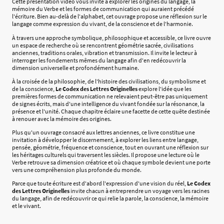
Cette présentation vidéo vous invite à explorer les origines du langage, la
mémoire du Verbe et les formes de communication qui auraient précédé
l'écriture. Bien au-delà de l'alphabet, cet ouvrage propose une réflexion sur le
langage comme expression du vivant, de la conscience et de l'harmonie.
À travers une approche symbolique, philosophique et accessible, ce livre ouvre
un espace de recherche où se rencontrent géométrie sacrée, civilisations
anciennes, traditions orales, vibration et transmission. Il invite le lecteur à
interroger les fondements mêmes du langage afin d'en redécouvrir la
dimension universelle et profondément humaine.
À la croisée de la philosophie, de l'histoire des civilisations, du symbolisme et
de la conscience,
Le Codex des Lettres Originelles
explore l'idée que les
premières formes de communication ne relevaient peut-être pas uniquement
de signes écrits, mais d'une intelligence du vivant fondée sur la résonance, la
présence et l'unité. Chaque chapitre éclaire une facette de cette quête destinée
à renouer avec la mémoire des origines.
Plus qu'un ouvrage consacré aux lettres anciennes, ce livre constitue une
invitation à développer le discernement, à explorer les liens entre langage,
pensée, géométrie, fréquence et conscience, tout en ouvrant une réflexion sur
les héritages culturels qui traversent les siècles. Il propose une lecture où le
Verbe retrouve sa dimension créatrice et où chaque symbole devient une porte
vers une compréhension plus profonde du monde.
Parce que toute écriture est d'abord l'expression d'une vision du réel,
Le Codex
des Lettres Originelles
invite chacun à entreprendre un voyage vers les racines
du langage, afin de redécouvrir ce qui relie la parole, la conscience, la mémoire
et le vivant.