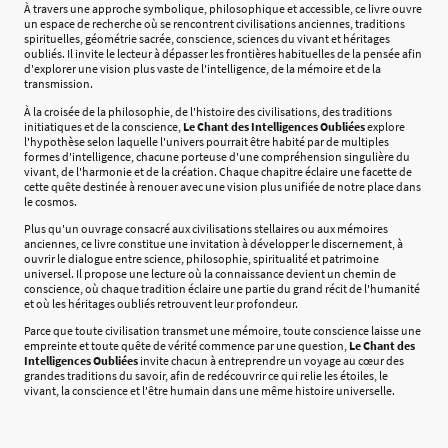
À travers une approche symbolique, philosophique et accessible, ce livre ouvre
un espace de recherche où se rencontrent civilisations anciennes, traditions
spirituelles, géométrie sacrée, conscience, sciences du vivant et héritages
oubliés. Il invite le lecteur à dépasser les frontières habituelles de la pensée afin
d'explorer une vision plus vaste de l'intelligence, de la mémoire et de la
transmission.
À la croisée de la philosophie, de l'histoire des civilisations, des traditions
initiatiques et de la conscience,
Le Chant des Intelligences Oubliées
explore
l'hypothèse selon laquelle l'univers pourrait être habité par de multiples
formes d'intelligence, chacune porteuse d'une compréhension singulière du
vivant, de l'harmonie et de la création. Chaque chapitre éclaire une facette de
cette quête destinée à renouer avec une vision plus unifiée de notre place dans
le cosmos.
Plus qu'un ouvrage consacré aux civilisations stellaires ou aux mémoires
anciennes, ce livre constitue une invitation à développer le discernement, à
ouvrir le dialogue entre science, philosophie, spiritualité et patrimoine
universel. Il propose une lecture où la connaissance devient un chemin de
conscience, où chaque tradition éclaire une partie du grand récit de l'humanité
et où les héritages oubliés retrouvent leur profondeur.
Parce que toute civilisation transmet une mémoire, toute conscience laisse une
empreinte et toute quête de vérité commence par une question,
Le Chant des
Intelligences Oubliées
invite chacun à entreprendre un voyage au cœur des
grandes traditions du savoir, afin de redécouvrir ce qui relie les étoiles, le
vivant, la conscience et l'être humain dans une même histoire universelle.