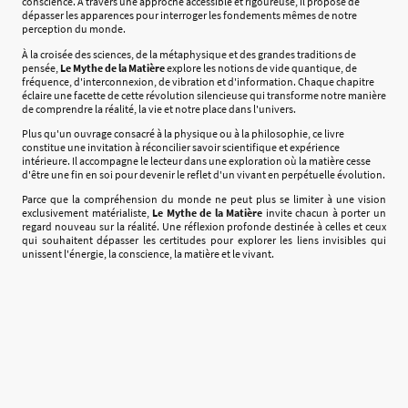
conscience. À travers une approche accessible et rigoureuse, il propose de
dépasser les apparences pour interroger les fondements mêmes de notre
perception du monde.
À la croisée des sciences, de la métaphysique et des grandes traditions de
pensée,
Le Mythe de la Matière
explore les notions de vide quantique, de
fréquence, d'interconnexion, de vibration et d'information. Chaque chapitre
éclaire une facette de cette révolution silencieuse qui transforme notre manière
de comprendre la réalité, la vie et notre place dans l'univers.
Plus qu'un ouvrage consacré à la physique ou à la philosophie, ce livre
constitue une invitation à réconcilier savoir scientifique et expérience
intérieure. Il accompagne le lecteur dans une exploration où la matière cesse
d'être une fin en soi pour devenir le reflet d'un vivant en perpétuelle évolution.
Parce que la compréhension du monde ne peut plus se limiter à une vision
exclusivement matérialiste,
Le Mythe de la Matière
invite chacun à porter un
regard nouveau sur la réalité. Une réflexion profonde destinée à celles et ceux
qui souhaitent dépasser les certitudes pour explorer les liens invisibles qui
unissent l'énergie, la conscience, la matière et le vivant.