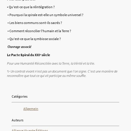
• Qu'est-ce que la réintégration ?
• Pourquoi la spirale est-elle un symbole universel ?
• Les biens communs sont-ils sacrés ?
• Comment réconcilier l'humain et la Terre ?
• Qu'est-ce que la symbiose sociale ?
Ouvrage associé
Le Pacte Spiral du XXIᵉ siècle
Pour une Humanité Réconciliée avec la Terre, la Vérité et la Vie.
✨
Un contrat vivant n'est pas un document que l'on signe. C'est une manière de
reconnaître que tout ce qui vit participe au même souffle.
Catégories
Allgemein
Auteurs
Alliance Vivante Éditions