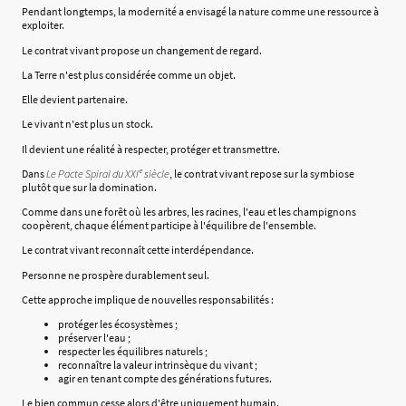
Pendant longtemps, la modernité a envisagé la nature comme une ressource à
exploiter.
Le contrat vivant propose un changement de regard.
La Terre n'est plus considérée comme un objet.
Elle devient partenaire.
Le vivant n'est plus un stock.
Il devient une réalité à respecter, protéger et transmettre.
Dans
Le Pacte Spiral du XXIᵉ siècle
, le contrat vivant repose sur la symbiose
plutôt que sur la domination.
Comme dans une forêt où les arbres, les racines, l'eau et les champignons
coopèrent, chaque élément participe à l'équilibre de l'ensemble.
Le contrat vivant reconnaît cette interdépendance.
Personne ne prospère durablement seul.
Cette approche implique de nouvelles responsabilités :
protéger les écosystèmes ;
préserver l'eau ;
respecter les équilibres naturels ;
reconnaître la valeur intrinsèque du vivant ;
agir en tenant compte des générations futures.
Le bien commun cesse alors d'être uniquement humain.