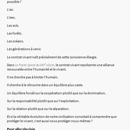
possible ?
L'air.
L'eau.
Les sols.
Les forêts.
Les océans.
Les générations à venir.
Le contrat vivant naît précisément de cette conscience élargie.
Dans
Le Pacte Spiral du XXIᵉ siècle
, le contrat vivant représente une alliance
renouvelée entre l'humanité et le vivant.
Il ne cherche pas à limiter l'humain.
Il cherche à le réinscrire dans un équilibre plus vaste.
Un équilibre fondé sur la coopération plutôt que sur la domination.
Sur la responsabilité plutôt que sur l'exploitation.
Sur la relation plutôt que sur la séparation.
Et si la véritable évolution de notre civilisation consistait à comprendre que
protéger le vivant, c'est aussi nous protéger nous-mêmes ?
Pour aller plus loin