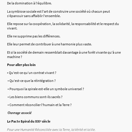
De la domination à l'équilibre.
La symbiose sociale est l'art de construire une société où chacun peut
s'épanouir sans affaiblir l'ensemble.
Elle repose sur la coopération, la solidarité, la responsabilité et le respect du
vivant.
Elle ne supprime pas les différences.
Elle leur permet de contribuer à une harmonie plus vaste.
Et si la société de demain ressemblait davantage à une forêt vivante qu'à une
machine ?
Pour aller plus loin
• Qu'est-ce qu'un contrat vivant ?
• Qu'est-ce que la réintégration ?
• Pourquoi la spirale est-elle un symbole universel ?
• Les biens communs sont-ils sacrés ?
• Comment réconcilier l'humain et la Terre ?
Ouvrage associé
Le Pacte Spiral du XXIᵉ siècle
Pour une Humanité Réconciliée avec la Terre, la Vérité et la Vie.