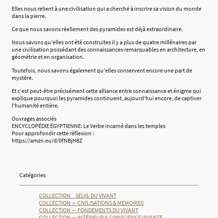
Elles nous relient à une civilisation qui a cherché à inscrire sa vision du monde
dans la pierre.
Ce que nous savons réellement des pyramides est déjà extraordinaire.
Nous savons qu'elles ont été construites il y a plus de quatre millénaires par
une civilisation possédant des connaissances remarquables en architecture, en
géométrie et en organisation.
Toutefois, nous savons également qu'elles conservent encore une part de
mystère.
Et c'est peut-être précisément cette alliance entre connaissance et énigme qui
explique pourquoi les pyramides continuent, aujourd'hui encore, de captiver
l'humanité entière.
Ouvrages associés
ENCYCLOPÉDIE ÉGYPTIENNE: Le Verbe incarné dans les temples
Pour approfondir cette réflexion :
https://amzn.eu/d/0fNBjH8Z
Catégories
COLLECTION _ SEUIL DU VIVANT
COLLECTION — CIVILISATIONS & MEMOIRES
COLLECTION — FONDEMENTS DU VIVANT
COLLECTION — INTÉRIEUR & CONSCIENCE VIVANTE