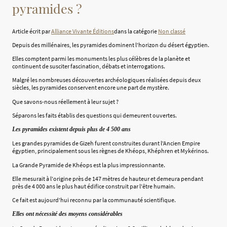
pyramides ?
Article écrit par
Alliance Vivante Éditions
dans la catégorie
Non classé
Depuis des millénaires, les pyramides dominent l'horizon du désert égyptien.
Elles comptent parmi les monuments les plus célèbres de la planète et
continuent de susciter fascination, débats et interrogations.
Malgré les nombreuses découvertes archéologiques réalisées depuis deux
siècles, les pyramides conservent encore une part de mystère.
Que savons-nous réellement à leur sujet ?
Séparons les faits établis des questions qui demeurent ouvertes.
Les pyramides existent depuis plus de 4 500 ans
Les grandes pyramides de Gizeh furent construites durant l'Ancien Empire
égyptien, principalement sous les règnes de Khéops, Khéphren et Mykérinos.
La Grande Pyramide de Khéops est la plus impressionnante.
Elle mesurait à l'origine près de 147 mètres de hauteur et demeura pendant
près de 4 000 ans le plus haut édifice construit par l'être humain.
Ce fait est aujourd'hui reconnu par la communauté scientifique.
Elles ont nécessité des moyens considérables