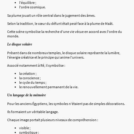
l'équilibre ;
l'ordre cosmique.
Sa plume jouait un rôle central dans le jugement des âmes.
Selon la tradition, le cœur du défunt était pesé face à la plume de Maât.
Cette scène symbolise la recherche d'une vie vécue en accord avec l'ordre du
monde.
Le disque solaire
Présent dans de nombreux temples, le disque solaire représente la lumière,
l'énergie créatrice et le principe qui anime l'univers.
Associé notamment à Rê, il symbolise :
la création ;
la conscience ;
le cycle du temps ;
le renouvellement permanent de la vie.
Un langage de la mémoire
Pour les anciens Égyptiens, les symboles n'étaient pas de simples décorations.
Ils formaient un véritable langage.
Chaque image portait plusieurs niveaux de compréhension :
visible ;
symbolique ;