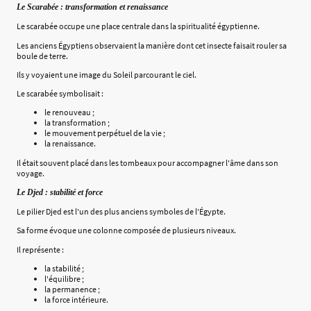
Le Scarabée : transformation et renaissance
Le scarabée occupe une place centrale dans la spiritualité égyptienne.
Les anciens Égyptiens observaient la manière dont cet insecte faisait rouler sa
boule de terre.
Ils y voyaient une image du Soleil parcourant le ciel.
Le scarabée symbolisait :
le renouveau ;
la transformation ;
le mouvement perpétuel de la vie ;
la renaissance.
Il était souvent placé dans les tombeaux pour accompagner l'âme dans son
voyage.
Le Djed : stabilité et force
Le pilier Djed est l'un des plus anciens symboles de l'Égypte.
Sa forme évoque une colonne composée de plusieurs niveaux.
Il représente :
la stabilité ;
l'équilibre ;
la permanence ;
la force intérieure.