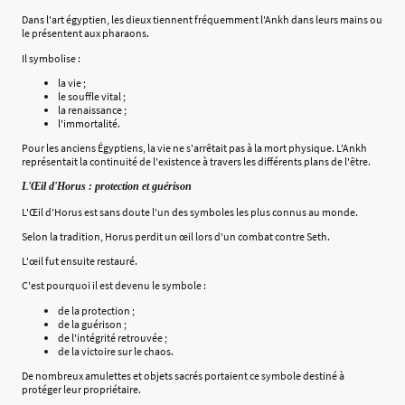
Dans l'art égyptien, les dieux tiennent fréquemment l'Ankh dans leurs mains ou
le présentent aux pharaons.
Il symbolise :
la vie ;
le souffle vital ;
la renaissance ;
l'immortalité.
Pour les anciens Égyptiens, la vie ne s'arrêtait pas à la mort physique. L'Ankh
représentait la continuité de l'existence à travers les différents plans de l'être.
L'Œil d'Horus : protection et guérison
L'Œil d'Horus est sans doute l'un des symboles les plus connus au monde.
Selon la tradition, Horus perdit un œil lors d'un combat contre Seth.
L'œil fut ensuite restauré.
C'est pourquoi il est devenu le symbole :
de la protection ;
de la guérison ;
de l'intégrité retrouvée ;
de la victoire sur le chaos.
De nombreux amulettes et objets sacrés portaient ce symbole destiné à
protéger leur propriétaire.