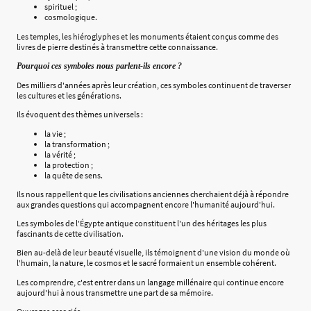
spirituel ;
cosmologique.
Les temples, les hiéroglyphes et les monuments étaient conçus comme des
livres de pierre destinés à transmettre cette connaissance.
Pourquoi ces symboles nous parlent-ils encore ?
Des milliers d'années après leur création, ces symboles continuent de traverser
les cultures et les générations.
Ils évoquent des thèmes universels :
la vie ;
la transformation ;
la vérité ;
la protection ;
la quête de sens.
Ils nous rappellent que les civilisations anciennes cherchaient déjà à répondre
aux grandes questions qui accompagnent encore l'humanité aujourd'hui.
Les symboles de l'Égypte antique constituent l'un des héritages les plus
fascinants de cette civilisation.
Bien au-delà de leur beauté visuelle, ils témoignent d'une vision du monde où
l'humain, la nature, le cosmos et le sacré formaient un ensemble cohérent.
Les comprendre, c'est entrer dans un langage millénaire qui continue encore
aujourd'hui à nous transmettre une part de sa mémoire.