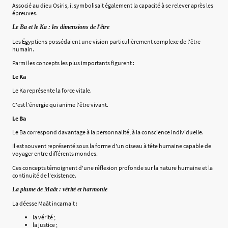
Associé au dieu Osiris, il symbolisait également la capacité à se relever après les
épreuves.
Le Ba et le Ka : les dimensions de l'être
Les Égyptiens possédaient une vision particulièrement complexe de l'être
humain.
Parmi les concepts les plus importants figurent :
Le Ka
Le Ka représente la force vitale.
C'est l'énergie qui anime l'être vivant.
Le Ba
Le Ba correspond davantage à la personnalité, à la conscience individuelle.
Il est souvent représenté sous la forme d'un oiseau à tête humaine capable de
voyager entre différents mondes.
Ces concepts témoignent d'une réflexion profonde sur la nature humaine et la
continuité de l'existence.
La plume de Maât : vérité et harmonie
La déesse Maât incarnait :
la vérité ;
la justice ;