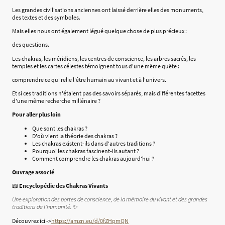
Les grandes civilisations anciennes ont laissé derrière elles des monuments,
des textes et des symboles.
Mais elles nous ont également légué quelque chose de plus précieux :
des questions.
Les chakras, les méridiens, les centres de conscience, les arbres sacrés, les
temples et les cartes célestes témoignent tous d'une même quête :
comprendre ce qui relie l'être humain au vivant et à l'univers.
Et si ces traditions n'étaient pas des savoirs séparés, mais différentes facettes
d'une même recherche millénaire ?
Pour aller plus loin
Que sont les chakras ?
D'où vient la théorie des chakras ?
Les chakras existent-ils dans d'autres traditions ?
Pourquoi les chakras fascinent-ils autant ?
Comment comprendre les chakras aujourd'hui ?
Ouvrage associé
📖
Encyclopédie des Chakras Vivants
Une exploration des portes de conscience, de la mémoire du vivant et des grandes
traditions de l'humanité.
✨
Découvrez ici ->
https://amzn.eu/d/0fZHpmQN