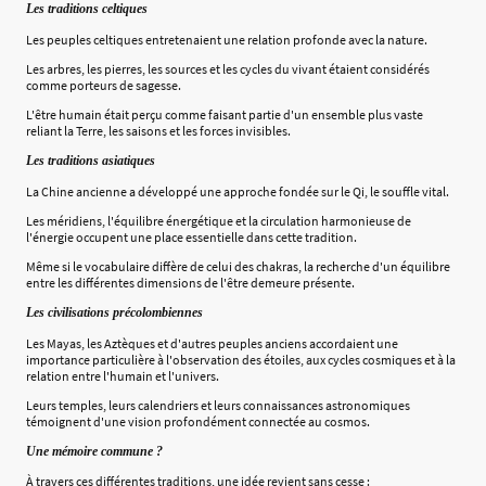
Les traditions celtiques
Les peuples celtiques entretenaient une relation profonde avec la nature.
Les arbres, les pierres, les sources et les cycles du vivant étaient considérés
comme porteurs de sagesse.
L'être humain était perçu comme faisant partie d'un ensemble plus vaste
reliant la Terre, les saisons et les forces invisibles.
Les traditions asiatiques
La Chine ancienne a développé une approche fondée sur le Qi, le souffle vital.
Les méridiens, l'équilibre énergétique et la circulation harmonieuse de
l'énergie occupent une place essentielle dans cette tradition.
Même si le vocabulaire diffère de celui des chakras, la recherche d'un équilibre
entre les différentes dimensions de l'être demeure présente.
Les civilisations précolombiennes
Les Mayas, les Aztèques et d'autres peuples anciens accordaient une
importance particulière à l'observation des étoiles, aux cycles cosmiques et à la
relation entre l'humain et l'univers.
Leurs temples, leurs calendriers et leurs connaissances astronomiques
témoignent d'une vision profondément connectée au cosmos.
Une mémoire commune ?
À travers ces différentes traditions, une idée revient sans cesse :