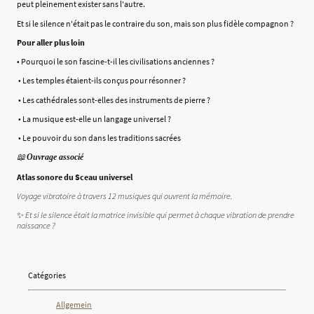
peut pleinement exister sans l'autre.
Et si le silence n'était pas le contraire du son, mais son plus fidèle compagnon ?
Pour aller plus loin
• Pourquoi le son fascine-t-il les civilisations anciennes ?
• Les temples étaient-ils conçus pour résonner ?
• Les cathédrales sont-elles des instruments de pierre ?
• La musique est-elle un langage universel ?
• Le pouvoir du son dans les traditions sacrées
📖
Ouvrage associé
Atlas sonore du Sceau universel
Voyage vibratoire à travers 12 musiques qui ouvrent la mémoire.
✨
Et si le silence était la matrice invisible qui permet à chaque vibration de prendre
naissance ?
Catégories
Allgemein