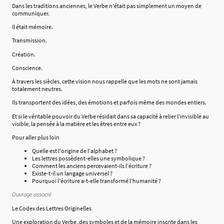
Dans les traditions anciennes, le Verbe n'était pas simplement un moyen de
communiquer.
Il était mémoire.
Transmission.
Création.
Conscience.
À travers les siècles, cette vision nous rappelle que les mots ne sont jamais
totalement neutres.
Ils transportent des idées, des émotions et parfois même des mondes entiers.
Et si le véritable pouvoir du Verbe résidait dans sa capacité à relier l'invisible au
visible, la pensée à la matière et les êtres entre eux ?
Pour aller plus loin
Quelle est l'origine de l'alphabet ?
Les lettres possèdent-elles une symbolique ?
Comment les anciens percevaient-ils l'écriture ?
Existe-t-il un langage universel ?
Pourquoi l'écriture a-t-elle transformé l'humanité ?
Ouvrage associé
Le Codex des Lettres Originelles
Une exploration du Verbe, des symboles et de la mémoire inscrite dans les