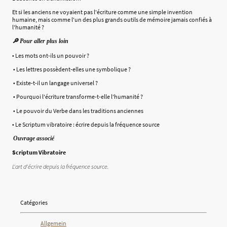
Et si les anciens ne voyaient pas l'écriture comme une simple invention
humaine, mais comme l'un des plus grands outils de mémoire jamais confiés à
l'humanité ?
🔎 Pour aller plus loin
• Les mots ont-ils un pouvoir ?
• Les lettres possèdent-elles une symbolique ?
• Existe-t-il un langage universel ?
• Pourquoi l'écriture transforme-t-elle l'humanité ?
• Le pouvoir du Verbe dans les traditions anciennes
• Le Scriptum vibratoire : écrire depuis la fréquence source
Ouvrage associé
Scriptum Vibratoire
L'art d'écrire depuis la fréquence source.
Catégories
Allgemein