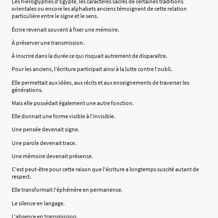
Les hiéroglyphes d'Égypte, les caractères sacrés de certaines traditions
orientales ou encore les alphabets anciens témoignent de cette relation
particulière entre le signe et le sens.
Écrire revenait souvent à fixer une mémoire.
À préserver une transmission.
À inscrire dans la durée ce qui risquait autrement de disparaître.
Pour les anciens, l'écriture participait ainsi à la lutte contre l'oubli.
Elle permettait aux idées, aux récits et aux enseignements de traverser les
générations.
Mais elle possédait également une autre fonction.
Elle donnait une forme visible à l'invisible.
Une pensée devenait signe.
Une parole devenait trace.
Une mémoire devenait présence.
C'est peut-être pour cette raison que l'écriture a longtemps suscité autant de
respect.
Elle transformait l'éphémère en permanence.
Le silence en langage.
L'absence en transmission.